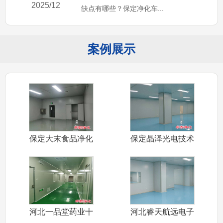
2025/12
缺点有哪些？保定净化车...
案例展示
保定大末食品净化
保定晶泽光电技术
车间装修施工
净化车间装修
河北一品堂药业十
河北睿天航远电子