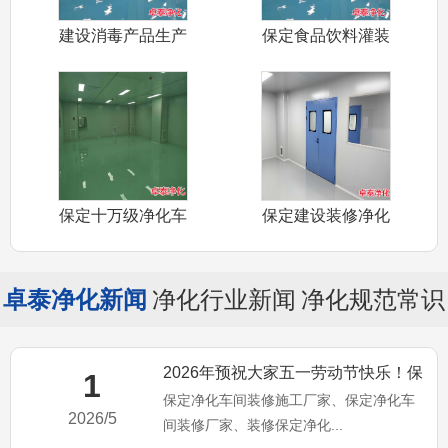
建设消毒产品生产
保定食品饮料灌装
净化车间？卓
十万级净化车
保定十万级净化车
保定建设装修净化
间装修施工厂
车间厂家选卓
卓泰净化新闻
净化行业新闻
净化规范常识
2026年预祝大家五一劳动节快乐！保
1
保定净化车间装修施工厂家、保定净化车
定净化车间装修施工厂家
2026/5
间装修厂家、装修保定净化...