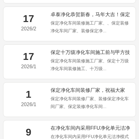
卓泰净化恭贺新春，马年大吉！保定
17
保定净化车间装修施工厂家、、保定装修
净化车间装修施工厂家
2026/2
净化车间厂家、装修保定净...
保定十万级净化车间施工前与甲方技
17
保定净化车间装修施工厂家、保定十万级
术交底，保定十万级净化车间
2026/1
净化车间装修施工、十万级...
保定净化车间装修厂家，祝福大家
1
保定净化车间装修厂家、装修保定净化车
2026年新年快乐，马年大
2026/1
间厂家、保定装修净化车间...
在净化车间内采用FFU净化单元洁净
9
在净化车间内采用FFU净化单元洁净模式
模式缺点有哪些？保定净化