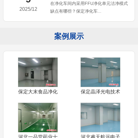
在净化车间内采用FFU净化单元洁净模式
模式缺点有哪些？保定净化
2025/12
缺点有哪些？保定净化车...
案例展示
保定大末食品净化
保定晶泽光电技术
车间装修施工
净化车间装修
河北一品堂药业十
河北睿天航远电子