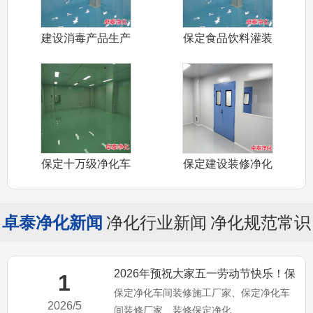
建设消毒产品生产
保定食品饮料灌装
净化车间？卓
十万级净化车
保定十万级净化车
保定建设装修净化
间装修施工厂
车间厂家选卓
卓泰净化新闻
净化行业新闻
净化规范常识
2026年预祝大家五一劳动节快乐！保
1
保定净化车间装修施工厂家、保定净化车
定净化车间装修施工厂家
2026/5
间装修厂家、装修保定净化...