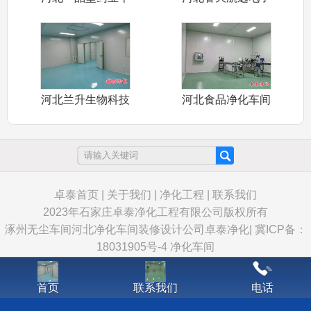
万级净化车间
十万级净化车
河北兰升生物科技
河北食品净化车间
有限公司无尘
设计装修完成
卓泰首页
|
关于我们
|
净化工程
|
联系我们
2023年石家庄卓泰净化工程有限公司版权所有
涿州无尘车间
河北净化车间装修设计公司卓泰净化
|
冀ICP备：
18031905号-4
净化车间
首页
联系我们
电话