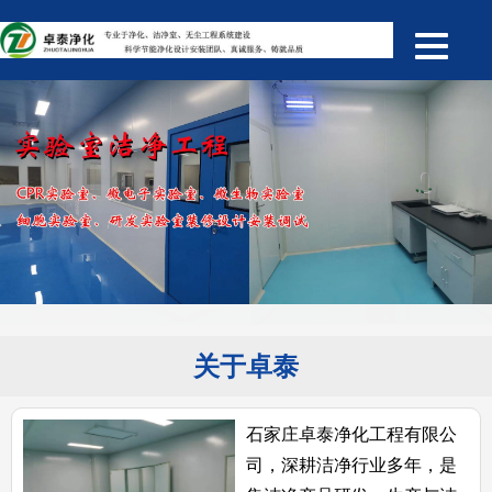
关于卓泰
石家庄卓泰净化工程有限公
司，深耕洁净行业多年，是