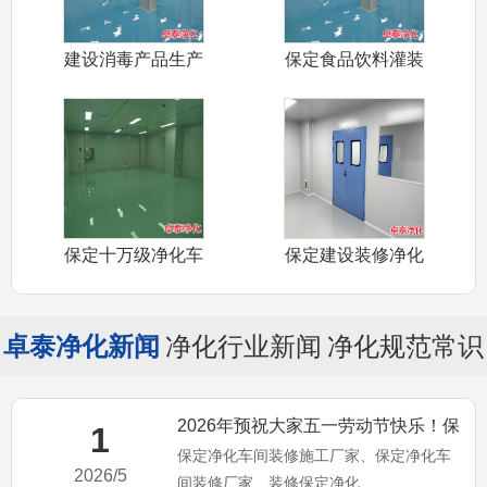
建设消毒产品生产
保定食品饮料灌装
净化车间？卓
十万级净化车
保定十万级净化车
保定建设装修净化
间装修施工厂
车间厂家选卓
卓泰净化新闻
净化行业新闻
净化规范常识
2026年预祝大家五一劳动节快乐！保
1
保定净化车间装修施工厂家、保定净化车
定净化车间装修施工厂家
2026/5
间装修厂家、装修保定净化...