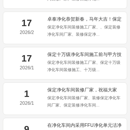
卓泰净化恭贺新春，马年大吉！保定
17
保定净化车间装修施工厂家、、保定装修
净化车间装修施工厂家
2026/2
净化车间厂家、装修保定净...
保定十万级净化车间施工前与甲方技
17
保定净化车间装修施工厂家、保定十万级
术交底，保定十万级净化车间
2026/1
净化车间装修施工、十万级...
保定净化车间装修厂家，祝福大家
1
保定净化车间装修厂家、装修保定净化车
2026年新年快乐，马年大
2026/1
间厂家、保定装修净化车间...
在净化车间内采用FFU净化单元洁净
9