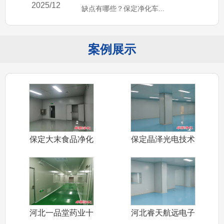
2025/12
缺点有哪些？保定净化车...
案例展示
保定大末食品净化
保定晶泽光电技术
车间装修施工
净化车间装修
河北一品堂药业十
河北睿天航远电子