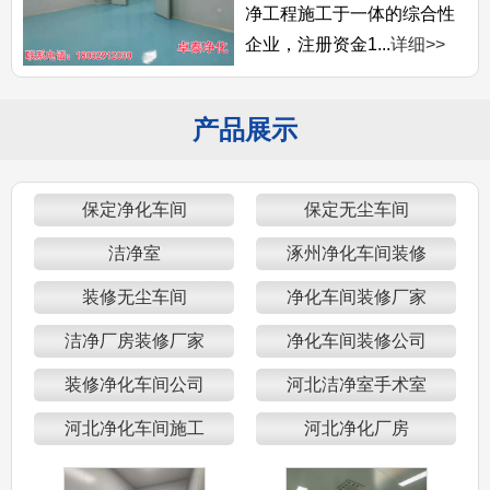
净工程施工于一体的综合性
企业，注册资金1...
详细>>
产品展示
保定净化车间
保定无尘车间
洁净室
涿州净化车间装修
装修无尘车间
净化车间装修厂家
洁净厂房装修厂家
净化车间装修公司
装修净化车间公司
河北洁净室手术室
河北净化车间施工
河北净化厂房