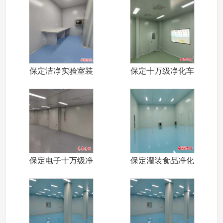
保定洁净实验室装
保定十万级净化车
修施工厂家找
间装修施工厂
保定电子十万级净
保定灌装食品净化
化车间装修设
车间装修设计