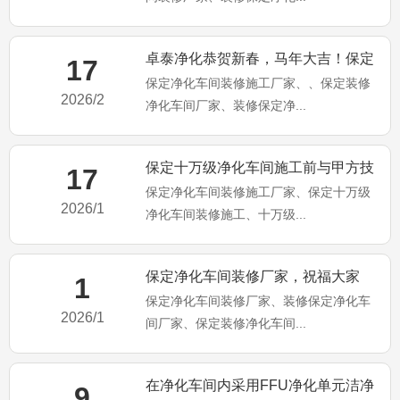
卓泰净化恭贺新春，马年大吉！保定
17
保定净化车间装修施工厂家、、保定装修
净化车间装修施工厂家
2026/2
净化车间厂家、装修保定净...
保定十万级净化车间施工前与甲方技
17
保定净化车间装修施工厂家、保定十万级
术交底，保定十万级净化车间
2026/1
净化车间装修施工、十万级...
保定净化车间装修厂家，祝福大家
1
保定净化车间装修厂家、装修保定净化车
2026年新年快乐，马年大
2026/1
间厂家、保定装修净化车间...
在净化车间内采用FFU净化单元洁净
9