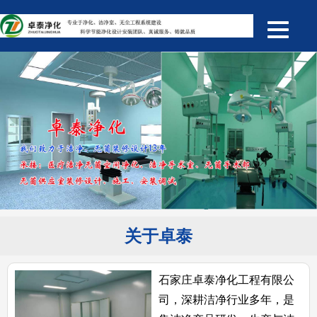
关于卓泰
石家庄卓泰净化工程有限公
司，深耕洁净行业多年，是