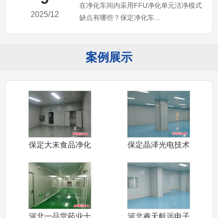
在净化车间内采用FFU净化单元洁净模式
模式缺点有哪些？保定净化
2025/12
缺点有哪些？保定净化车...
案例展示
保定大末食品净化
保定晶泽光电技术
车间装修施工
净化车间装修
河北一品堂药业十
河北睿天航远电子