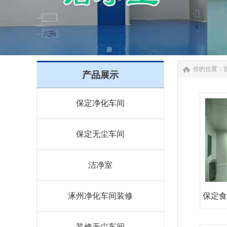
你的位置：
产品展示
保定净化车间
保定无尘车间
洁净室
涿州净化车间装修
保定食
装修无尘车间