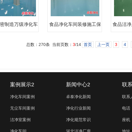
密制造万级净化车
食品净化车间装修施工保
食品洁净
间施
定厂
总数：270条 当前页数：
3
/14
首页
上一页
3
4
案例展示2
新闻中心2
联系
净化车间案例
卓泰净化新闻
联系
无尘车间案例
净化行业新闻
电话：
洁净室案例
净化规范常识
座机：
净化车间
河北洁净厂房
地址