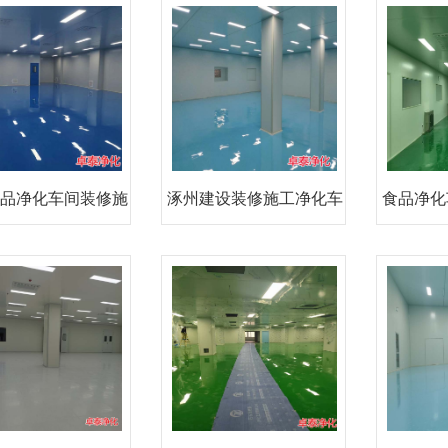
1
品净化车间装修施
涿州建设装修施工净化车
食品净化
工厂
间厂