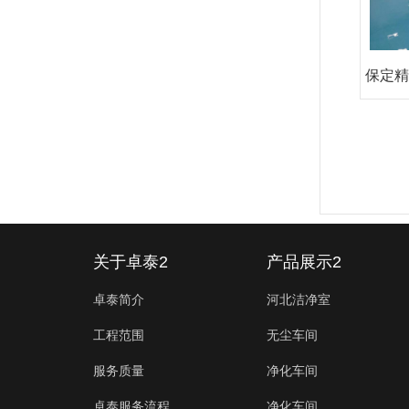
保定精
关于卓泰2
产品展示2
卓泰简介
河北洁净室
工程范围
无尘车间
服务质量
净化车间
卓泰服务流程
净化车间