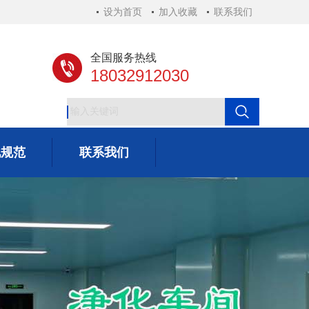
设为首页
加入收藏
联系我们
全国服务热线
18032912030
化规范
联系我们
化规范
联系我们