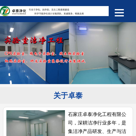
关于卓泰
石家庄卓泰净化工程有限公
司，深耕洁净行业多年，是
集洁净产品研发、生产与洁