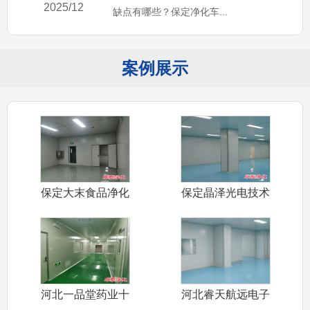
2025/12
缺点有哪些？保定净化车...
案例展示
保定大末食品净化
保定晶泽光电技术
车间装修施工
净化车间装修
河北一品堂药业十
河北睿天航远电子