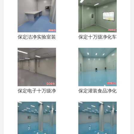
保定洁净实验室装
保定十万级净化车
修施工厂家找
间装修施工厂
保定电子十万级净
保定灌装食品净化
化车间装修设
车间装修设计