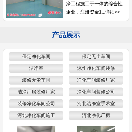
净工程施工于一体的综合性
企业，注册资金1...
详细>>
产品展示
保定净化车间
保定无尘车间
洁净室
涿州净化车间装修
装修无尘车间
净化车间装修厂家
洁净厂房装修厂家
净化车间装修公司
装修净化车间公司
河北洁净室手术室
河北净化车间施工
河北净化厂房