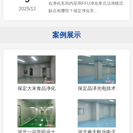
在净化车间内采用FFU净化单元洁净模式
模式缺点有哪些？保定净化
2025/12
缺点有哪些？保定净化车...
案例展示
保定大末食品净化
保定晶泽光电技术
车间装修施工
净化车间装修
河北一品堂药业十
河北睿天航远电子