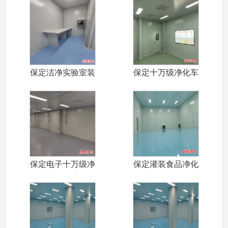
保定洁净实验室装
保定十万级净化车
修施工厂家找
间装修施工厂
保定电子十万级净
保定灌装食品净化
化车间装修设
车间装修设计