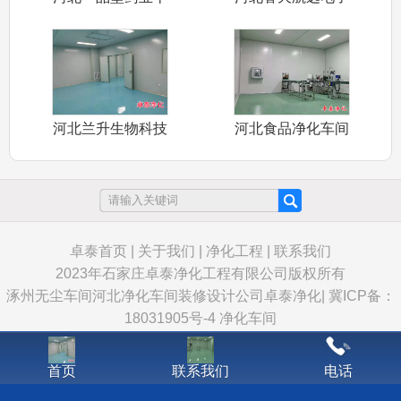
万级净化车间
十万级净化车
河北兰升生物科技
河北食品净化车间
有限公司无尘
设计装修完成
卓泰首页
|
关于我们
|
净化工程
|
联系我们
2023年石家庄卓泰净化工程有限公司版权所有
涿州无尘车间
河北净化车间装修设计公司卓泰净化
|
冀ICP备：
18031905号-4
净化车间
首页
联系我们
电话