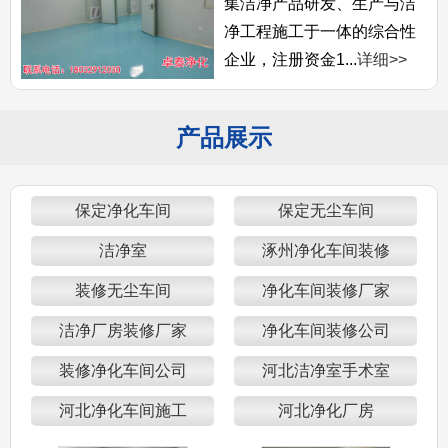
集洁净产品研发、生产与洁
净工程施工于一体的综合性
企业，注册资金1...
详细>>
产品展示
保定净化车间
保定无尘车间
洁净室
涿州净化车间装修
装修无尘车间
净化车间装修厂家
洁净厂房装修厂家
净化车间装修公司
装修净化车间公司
河北洁净室手术室
河北净化车间施工
河北净化厂房