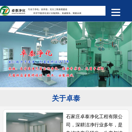
关于卓泰
石家庄卓泰净化工程有限公
司，深耕洁净行业多年，是