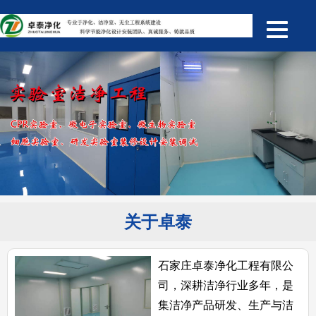
关于卓泰
石家庄卓泰净化工程有限公
司，深耕洁净行业多年，是
集洁净产品研发、生产与洁