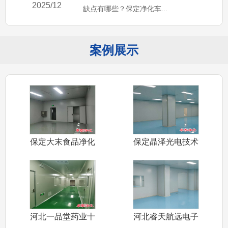
2025/12
缺点有哪些？保定净化车...
案例展示
保定大末食品净化
保定晶泽光电技术
车间装修施工
净化车间装修
河北一品堂药业十
河北睿天航远电子