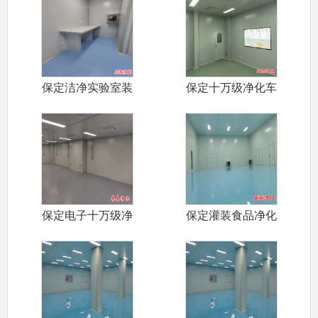
保定洁净实验室装
保定十万级净化车
修施工厂家找
间装修施工厂
保定电子十万级净
保定灌装食品净化
化车间装修设
车间装修设计