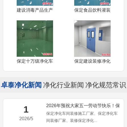
建设消毒产品生产
保定食品饮料灌装
净化车间？卓
十万级净化车
保定十万级净化车
保定建设装修净化
间装修施工厂
车间厂家选卓
卓泰净化新闻
净化行业新闻
净化规范常识
2026年预祝大家五一劳动节快乐！保
1
保定净化车间装修施工厂家、保定净化车
定净化车间装修施工厂家
2026/5
间装修厂家、装修保定净化...