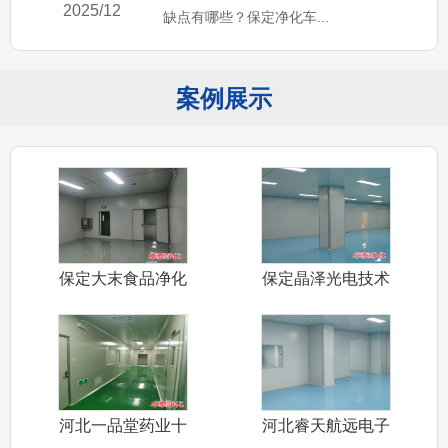
2025/12
缺点有哪些？保定净化车...
案例展示
保定大末食品净化
保定晶泽光电技术
车间装修施工
净化车间装修
河北一品堂药业十
河北睿天航远电子