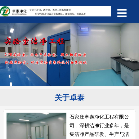
关于卓泰
石家庄卓泰净化工程有限公
司，深耕洁净行业多年，是
集洁净产品研发、生产与洁