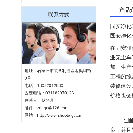
产品
联系方式
固安净化
固安净化
在固安净
业无尘车
加工生产
地址：石家庄市装备制造基地奥翔街
工程的综
9号
电话：18032912030
装修建设
固定电话：031182970126
价格也会
联系人：赵经理
邮件：ztjhgc@126.com
网站：http://www.zhuotaigc.cn
在
良，并且