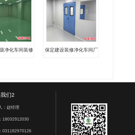
级净化车间装修
保定建设装修净化车间厂
施工
家选
我们2
人：赵经理
18032912030
031182970126