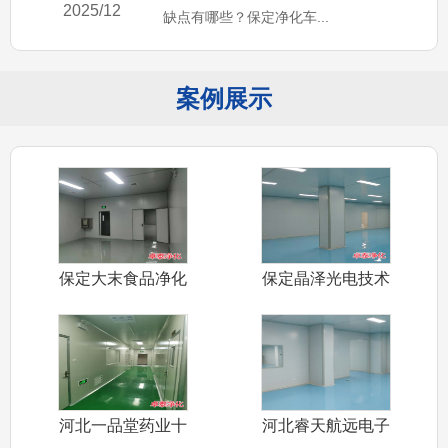
2025/12
缺点有哪些？保定净化车...
案例展示
保定大末食品净化
保定晶泽光电技术
车间装修施工
净化车间装修
河北一品堂药业十
河北睿天航远电子